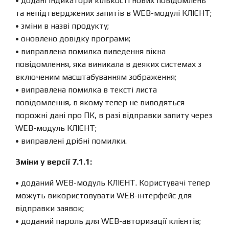
• додані індикатори кількості нових повідомлень
та непідтверджених запитів в WEB-модулі КЛІЄНТ;
• зміни в назві продукту;
• оновлено довідку програми;
• виправлена ​​помилка виведення вікна
повідомлення, яка виникала в деяких системах з
включеним масштабуванням зображення;
• виправлена ​​помилка в тексті листа
повідомлення, в якому тепер не виводяться
порожні дані про ПК, в разі відправки запиту через
WEB-модуль КЛІЄНТ;
• виправлені дрібні помилки.
Зміни у версії 7.1.1:
• доданий WEB-модуль КЛІЄНТ. Користувачі тепер
можуть використовувати WEB-інтерфейс для
відправки заявок;
• доданий пароль для WEB-авторизації клієнтів;