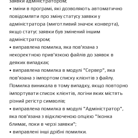
заявки адміністратором;
• зміни в програмі, які дозволяють автоматично
повідомляти про зміну статусу заявки у
адміністратора (миготливий значок конверта),
якщо статус заявки був змінений іншим
адміністратором;
• виправлена ​​помилка, яка пов'язана з
некоректною прив'язкою файлів до заявок в
деяких випадках;
• виправлена ​​помилка в модулі "Сервер", яка
пов'язана з імпортом списку клієнтів з файлу.
Помилка виникала в тому випадку, якщо повторно
імпортувати список клієнтів, логіни яких містять
різний регістр символів;
• виправлена ​​помилка в модулі "Адміністратор",
яка пов'язана з відключеною опцією "Іконка
блимає, поки в черзі заявки";
• виправлені інші дрібні помилки.