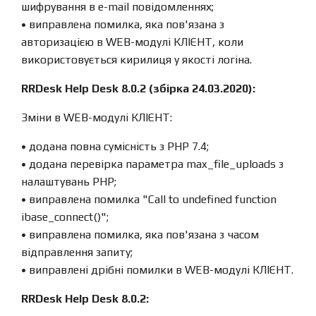
шифрування в e-mail повідомленнях;
• виправлена ​​помилка, яка пов'язана з
авторизацією в WEB-модулі КЛІЄНТ, коли
використовується кирилиця у якості логіна.
RRDesk Help Desk 8.0.2 (збірка 24.03.2020):
Зміни в WEB-модулі КЛІЄНТ:
• додана повна сумісність з PHP 7.4;
• додана перевірка параметра max_file_uploads з
налаштувань PHP;
• виправлена ​​помилка "Call to undefined function
ibase_connect()";
• виправлена ​​помилка, яка пов'язана з часом
відправлення запиту;
• виправлені дрібні помилки в WEB-модулі КЛІЄНТ.
RRDesk Help Desk 8.0.2: