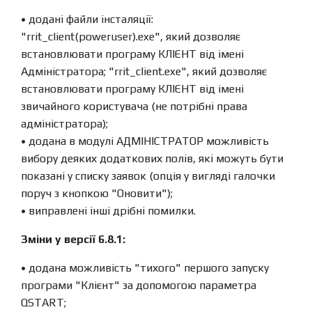
• додані файли інсталяції:
"rrit_client(poweruser).exe", який дозволяє
встановлювати програму КЛІЄНТ від імені
Адміністратора; "rrit_client.exe", який дозволяє
встановлювати програму КЛІЄНТ від імені
звичайного користувача (не потрібні права
адміністратора);
• додана в модулі АДМІНІСТРАТОР можливість
вибору деяких додаткових полів, які можуть бути
показані у списку заявок (опція у вигляді галочки
поруч з кнопкою "Оновити");
• виправлені інші дрібні помилки.
Зміни у версії 6.8.1:
• додана можливість "тихого" першого запуску
програми "Клієнт" за допомогою параметра
QSTART;