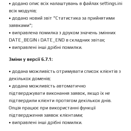
• додано опис всіх налаштувань в файлах settings.ini
всіх модулів;
• додано новий звіт "Статистика за прийнятими
заявками";
• виправлена ​​помилка з друком значень змінних
DATE_BEGIN і DATE_END в складних звітах;
• виправлені інші дрібні помилки.
Зміни у версії 6.7.1:
• додана можливість отримувати список клієнтів з
декількох доменів;
• додана можливість автоматично
підтверджувати виконання заявок, якщо їх не
підтвердили клієнти протягом декількох днів.
Опція працює при використанні функції
підтвердження заявок клієнтами;
• виправлені інші дрібні помилки.