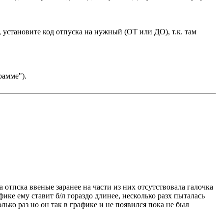
 установите код отпуска на нужный (ОТ или ДО), т.к. там
рамме").
 отпска ввеные заранее на части из них отсутствовала галочка
фике ему ставит б/л гораздо длинее, несколько разх пыталась
лько раз но он так в графике и не появился пока не был