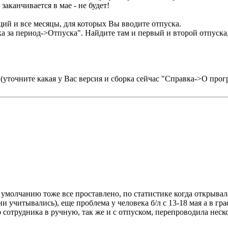
заканчивается в мае - не будет!
щий и все месяцы, для которых Вы вводите отпуска.
 за период->Отпуска". Найдите там и первый и второй отпуска,
(уточните какая у Вас версия и сборка сейчас "Справка->О прог
умолчанию тоже все проставлено, по статистике когда открывала
и учитывались), еще проблема у человека б/л с 13-18 мая а в гра
 сотрудника в ручную, так же и с отпуском, перепроводила неско