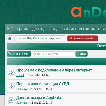
Программы для отдела кадров и системы автоматиз
RRDesk Help Desk (Регистрация заявок IT)
Пожелания и ошибки
Поже
Новая тема
Проблема с подключением через интернет
vova_l
»
02 апр 2021, 08:44
Первая инициализация СУБД
stanislove
»
20 дек 2019, 15:44
Данные юзера в AppData
Suleyman
»
11 дек 2019, 21:16