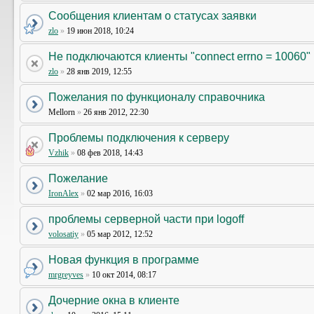
Сообщения клиентам о статусах заявки
zlo
»
19 июн 2018, 10:24
Не подключаются клиенты "connect errno = 10060"
zlo
»
28 янв 2019, 12:55
Пожелания по функционалу справочника
Mellorn
»
26 янв 2012, 22:30
Проблемы подключения к серверу
Vzhik
»
08 фев 2018, 14:43
Пожелание
IronAlex
»
02 мар 2016, 16:03
проблемы серверной части при logoff
volosatiy
»
05 мар 2012, 12:52
Новая функция в программе
mrgreyves
»
10 окт 2014, 08:17
Дочерние окна в клиенте