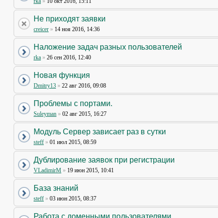
rka
»
10 окт 2016, 15:11
Не приходят заявки
creicer
»
14 ноя 2016, 14:36
Наложение задач разных пользователей
rka
»
26 сен 2016, 12:40
Новая функция
Dmitry13
»
22 авг 2016, 09:08
Проблемы с портами.
Suleyman
»
02 авг 2015, 16:27
Модуль Сервер зависает раз в сутки
steff
»
01 июл 2015, 08:59
Дублирование заявок при регистрации
VLadimirM
»
19 июн 2015, 10:41
База знаний
steff
»
03 июн 2015, 08:37
Работа с доменными пользователями