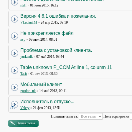
steff
»
01 июн 2015, 16:12
Версия 4.6.1 ошибка и пожелания.
VLadimirM
»
24 апр 2015, 09:19
Не прикрепляется файл
nsp
»
09 июл 2014, 08:01
Проблема с установкой клиента.
yurkanik
»
07 май 2014, 08:44
Table unknown P_COM At line 1, column 11
Tacit
»
01 окт 2013, 09:36
Мобильный клиент
gordon_nk
»
14 май 2013, 09:11
Исполнитель в отпуске...
Valery
»
21 фев 2013, 13:51
Показать темы за:
Поле сортировки
Новая тема