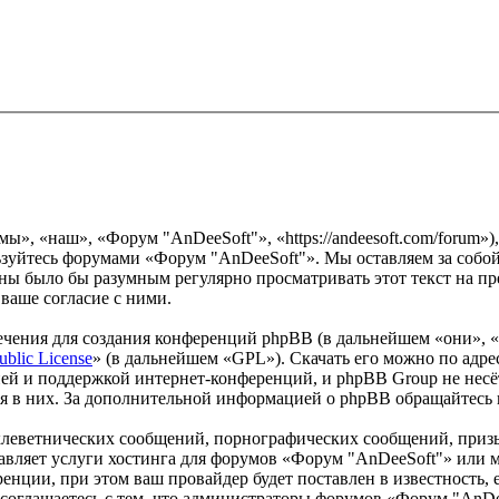
», «наш», «Форум "AnDeeSoft"», «https://andeesoft.com/forum»)
льзуйтесь форумами «Форум "AnDeeSoft"». Мы оставляем за собой
роны было бы разумным регулярно просматривать этот текст на 
ваше согласие с ними.
чения для создания конференций phpBB (в дальнейшем «они», 
ublic License
» (в дальнейшем «GPL»). Скачать его можно по адр
ей и поддержкой интернет-конференций, и phpBB Group не несёт
ия в них. За дополнительной информацией о phpBB обращайтесь
клеветнических сообщений, порнографических сообщений, приз
ставляет услуги хостинга для форумов «Форум "AnDeeSoft"» ил
нции, при этом ваш провайдер будет поставлен в известность, 
соглашаетесь с тем, что администраторы форумов «Форум "AnDee