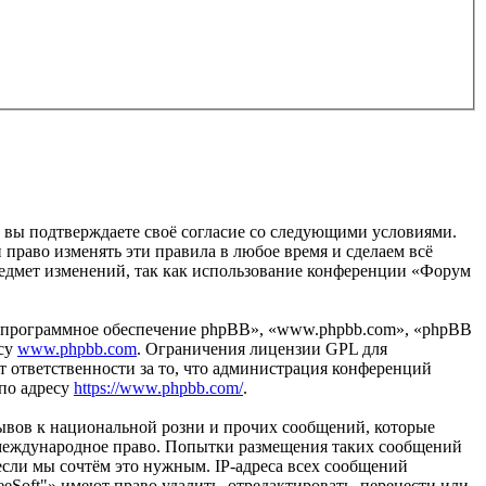
, вы подтверждаете своё согласие со следующими условиями.
 право изменять эти правила в любое время и сделаем всё
предмет изменений, так как использование конференции «Форум
«программное обеспечение phpBB», «www.phpbb.com», «phpBB
есу
www.phpbb.com
. Ограничения лицензии GPL для
 ответственности за то, что администрация конференций
 по адресу
https://www.phpbb.com/
.
ывов к национальной розни и прочих сообщений, которые
и международное право. Попытки размещения таких сообщений
если мы сочтём это нужным. IP-адреса всех сообщений
Soft"» имеют право удалить, отредактировать, перенести или