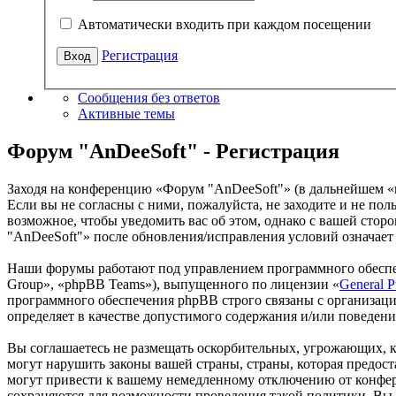
Автоматически входить при каждом посещении
Регистрация
Сообщения без ответов
Активные темы
Форум "AnDeeSoft" - Регистрация
Заходя на конференцию «Форум "AnDeeSoft"» (в дальнейшем «мы
Если вы не согласны с ними, пожалуйста, не заходите и не по
возможное, чтобы уведомить вас об этом, однако с вашей сто
"AnDeeSoft"» после обновления/исправления условий означает 
Наши форумы работают под управлением программного обеспе
Group», «phpBB Teams»), выпущенного по лицензии «
General P
программного обеспечения phpBB строго связаны с организаци
определяет в качестве допустимого содержания и/или поведен
Вы соглашаетесь не размещать оскорбительных, угрожающих, 
могут нарушить законы вашей страны, страны, которая предо
могут привести к вашему немедленному отключению от конфере
сохраняются для возможности проведения такой политики. Вы 