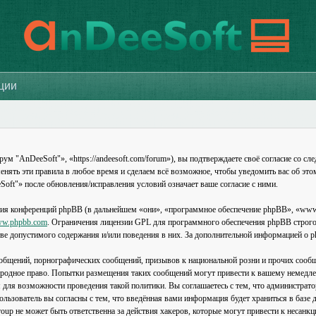
ации
"AnDeeSoft"», «https://andeesoft.com/forum»), вы подтверждаете своё согласие со сле
нять эти правила в любое время и сделаем всё возможное, чтобы уведомить вас об это
oft"» после обновления/исправления условий означает ваше согласие с ними.
ия конференций phpBB (в дальнейшем «они», «программное обеспечение phpBB», «www
w.phpbb.com
. Ограничения лицензии GPL для программного обеспечения phpBB строго 
стве допустимого содержания и/или поведения в них. За дополнительной информацией о
общений, порнографических сообщений, призывов к национальной розни и прочих сообщ
родное право. Попытки размещения таких сообщений могут привести к вашему немедле
я для возможности проведения такой политики. Вы соглашаетесь с тем, что администра
льзователь вы согласны с тем, что введённая вами информация будет храниться в базе 
p не может быть ответственна за действия хакеров, которые могут привести к несанкц