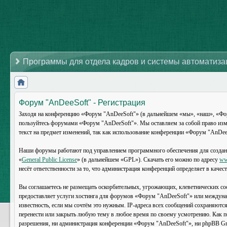
Программы для отдела кадров и системы автоматиз
Форум "AnDeeSoft" - Регистрация
Заходя на конференцию «Форум "AnDeeSoft"» (в дальнейшем «мы», «наш», «Форум 
пользуйтесь форумами «Форум "AnDeeSoft"». Мы оставляем за собой право изме
текст на предмет изменений, так как использование конференции «Форум "AnDeeS
Наши форумы работают под управлением программного обеспечения для создан
«
General Public License
» (в дальнейшем «GPL»). Скачать его можно по адресу
ww
несёт ответственности за то, что администрация конференций определяет в каче
Вы соглашаетесь не размещать оскорбительных, угрожающих, клеветнических со
предоставляет услуги хостинга для форумов «Форум "AnDeeSoft"» или междуна
известность, если мы сочтём это нужным. IP-адреса всех сообщений сохраняютс
перенести или закрыть любую тему в любое время по своему усмотрению. Как по
разрешения, ни администрация конференции «Форум "AnDeeSoft"», ни phpBB Grou