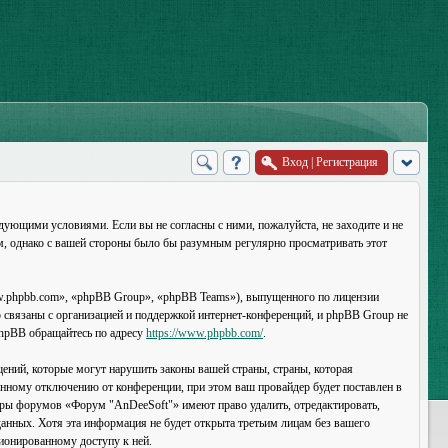
Вход
|
Регистрация
дующими условиями. Если вы не согласны с ними, пожалуйста, не заходите и не
м, однако с вашей стороны было бы разумным регулярно просматривать этот
.phpbb.com», «phpBB Group», «phpBB Teams»), выпущенного по лицензии
связаны с организацией и поддержкой интернет-конференций, и phpBB Group не
 phpBB обращайтесь по адресу
https://www.phpbb.com/
.
ений, которые могут нарушить законы вашей страны, страны, которая
нному отключению от конференции, при этом ваш провайдер будет поставлен в
торы форумов «Форум "AnDeeSoft"» имеют право удалить, отредактировать,
данных. Хотя эта информация не будет открыта третьим лицам без вашего
ионированному доступу к ней.