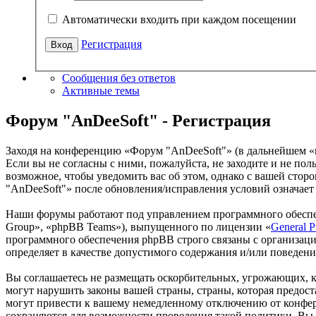
Автоматически входить при каждом посещении
Регистрация
Сообщения без ответов
Активные темы
Форум "AnDeeSoft" - Регистрация
Заходя на конференцию «Форум "AnDeeSoft"» (в дальнейшем «мы
Если вы не согласны с ними, пожалуйста, не заходите и не по
возможное, чтобы уведомить вас об этом, однако с вашей сто
"AnDeeSoft"» после обновления/исправления условий означает 
Наши форумы работают под управлением программного обеспе
Group», «phpBB Teams»), выпущенного по лицензии «
General P
программного обеспечения phpBB строго связаны с организаци
определяет в качестве допустимого содержания и/или поведен
Вы соглашаетесь не размещать оскорбительных, угрожающих, 
могут нарушить законы вашей страны, страны, которая предо
могут привести к вашему немедленному отключению от конфере
сохраняются для возможности проведения такой политики. Вы 