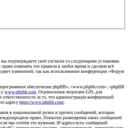
, вы подтверждаете своё согласие со следующими условиями.
 право изменять эти правила в любое время и сделаем всё
предмет изменений, так как использование конференции «Форум
«программное обеспечение phpBB», «www.phpbb.com», «phpBB
есу
www.phpbb.com
. Ограничения лицензии GPL для
 ответственности за то, что администрация конференций
 по адресу
https://www.phpbb.com/
.
ывов к национальной розни и прочих сообщений, которые
и международное право. Попытки размещения таких сообщений
если мы сочтём это нужным. IP-адреса всех сообщений
Soft"» имеют право удалить, отредактировать, перенести или