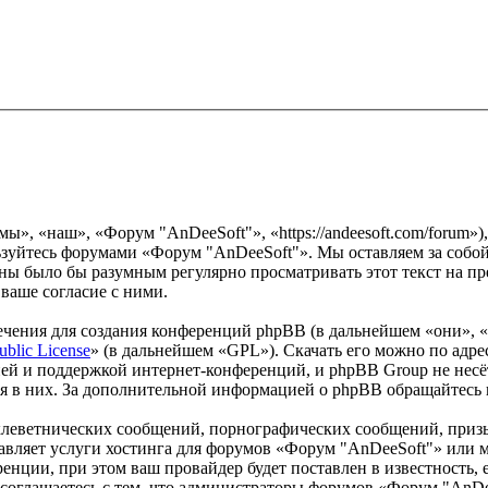
», «наш», «Форум "AnDeeSoft"», «https://andeesoft.com/forum»)
льзуйтесь форумами «Форум "AnDeeSoft"». Мы оставляем за собой
роны было бы разумным регулярно просматривать этот текст на 
ваше согласие с ними.
чения для создания конференций phpBB (в дальнейшем «они», 
ublic License
» (в дальнейшем «GPL»). Скачать его можно по адр
ей и поддержкой интернет-конференций, и phpBB Group не несёт
ия в них. За дополнительной информацией о phpBB обращайтесь
клеветнических сообщений, порнографических сообщений, приз
ставляет услуги хостинга для форумов «Форум "AnDeeSoft"» ил
нции, при этом ваш провайдер будет поставлен в известность, 
соглашаетесь с тем, что администраторы форумов «Форум "AnDee