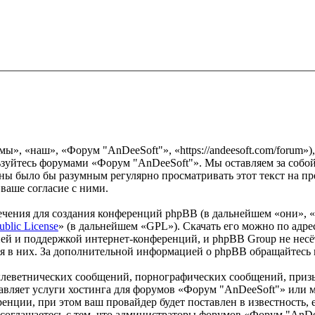
», «наш», «Форум "AnDeeSoft"», «https://andeesoft.com/forum»)
льзуйтесь форумами «Форум "AnDeeSoft"». Мы оставляем за собой
роны было бы разумным регулярно просматривать этот текст на 
ваше согласие с ними.
чения для создания конференций phpBB (в дальнейшем «они», 
ublic License
» (в дальнейшем «GPL»). Скачать его можно по адр
ей и поддержкой интернет-конференций, и phpBB Group не несёт
ия в них. За дополнительной информацией о phpBB обращайтесь
клеветнических сообщений, порнографических сообщений, приз
ставляет услуги хостинга для форумов «Форум "AnDeeSoft"» ил
нции, при этом ваш провайдер будет поставлен в известность, 
соглашаетесь с тем, что администраторы форумов «Форум "AnDee