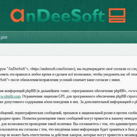
ации
"AnDeeSoft"», «https://andeesoft.com/forum»), вы подтверждаете своё согласие со сле
нять эти правила в любое время и сделаем всё возможное, чтобы уведомить вас об это
oft"» после обновления/исправления условий означает ваше согласие с ними.
ия конференций phpBB (в дальнейшем «они», «программное обеспечение phpBB», «www
w.phpbb.com
. Ограничения лицензии GPL для программного обеспечения phpBB строго 
стве допустимого содержания и/или поведения в них. За дополнительной информацией о
общений, порнографических сообщений, призывов к национальной розни и прочих сообщ
родное право. Попытки размещения таких сообщений могут привести к вашему немедле
я для возможности проведения такой политики. Вы соглашаетесь с тем, что администра
льзователь вы согласны с тем, что введённая вами информация будет храниться в базе 
p не может быть ответственна за действия хакеров, которые могут привести к несанкц