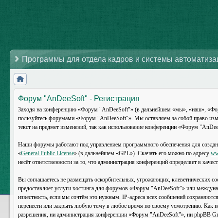
Программы для отдела кадров и системы автоматиз
Форум "AnDeeSoft" - Регистрация
Заходя на конференцию «Форум "AnDeeSoft"» (в дальнейшем «мы», «наш», «Форум 
пользуйтесь форумами «Форум "AnDeeSoft"». Мы оставляем за собой право изме
текст на предмет изменений, так как использование конференции «Форум "AnDeeS
Наши форумы работают под управлением программного обеспечения для создан
«
General Public License
» (в дальнейшем «GPL»). Скачать его можно по адресу
ww
несёт ответственности за то, что администрация конференций определяет в каче
Вы соглашаетесь не размещать оскорбительных, угрожающих, клеветнических со
предоставляет услуги хостинга для форумов «Форум "AnDeeSoft"» или междуна
известность, если мы сочтём это нужным. IP-адреса всех сообщений сохраняютс
перенести или закрыть любую тему в любое время по своему усмотрению. Как по
разрешения, ни администрация конференции «Форум "AnDeeSoft"», ни phpBB Grou