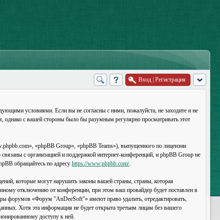
Вход
|
Регистрация
дующими условиями. Если вы не согласны с ними, пожалуйста, не заходите и не
м, однако с вашей стороны было бы разумным регулярно просматривать этот
.phpbb.com», «phpBB Group», «phpBB Teams»), выпущенного по лицензии
связаны с организацией и поддержкой интернет-конференций, и phpBB Group не
 phpBB обращайтесь по адресу
https://www.phpbb.com/
.
ений, которые могут нарушить законы вашей страны, страны, которая
нному отключению от конференции, при этом ваш провайдер будет поставлен в
торы форумов «Форум "AnDeeSoft"» имеют право удалить, отредактировать,
данных. Хотя эта информация не будет открыта третьим лицам без вашего
ионированному доступу к ней.