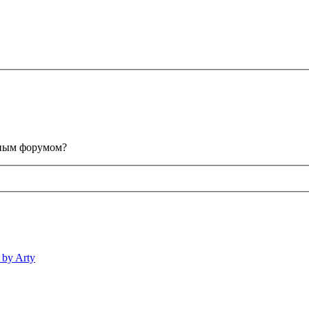
анным форумом?
 by Arty