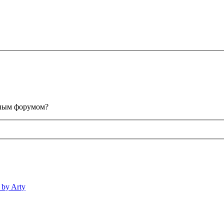
анным форумом?
 by Arty