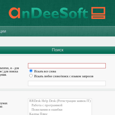
ации
Поиск
льтатах, и
-
для
ом
|
для поиска
Искать все слова
ения.
Искать любое слово/поиск с языком запросов
орумах
же.