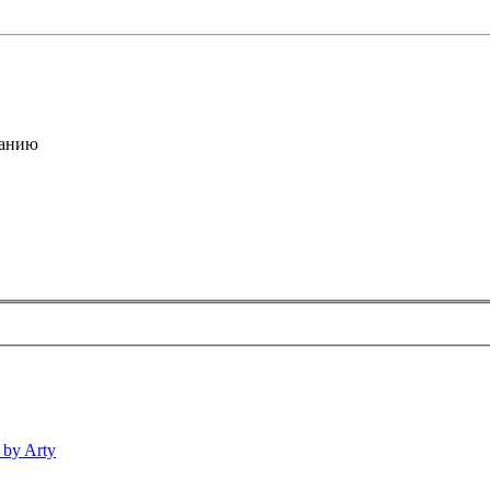
анию
 by Arty