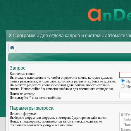
Программы для отдела кадров и системы автоматиз
Запрос
Ключевые слова:
Вы можете использовать
+
, чтобы определить слова, которые должны
быть в результатах, и
-
для слов, которых в результатах быть не должно.
Иск
Вы можете разделить слова символом
|
для поиска любого слова из
Иск
списка. Используйте
*
в качестве шаблона для частичного совпадения.
Поиск по автору:
Используйте * в качестве шаблона.
Параметры запроса
Искать в форумах:
Выберите форум или форумы, в которых будет произведён поиск.
Поиск в подфорумах производится автоматически, если вы не
отключили соответствующую опцию ниже.