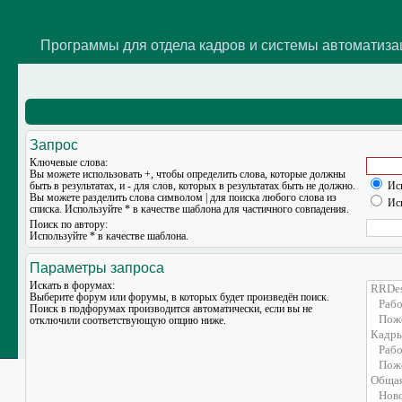
Программы для отдела кадров и системы автоматиз
Запрос
Ключевые слова:
Вы можете использовать
+
, чтобы определить слова, которые должны
быть в результатах, и
-
для слов, которых в результатах быть не должно.
Иск
Вы можете разделить слова символом
|
для поиска любого слова из
Иск
списка. Используйте
*
в качестве шаблона для частичного совпадения.
Поиск по автору:
Используйте * в качестве шаблона.
Параметры запроса
Искать в форумах:
Выберите форум или форумы, в которых будет произведён поиск.
Поиск в подфорумах производится автоматически, если вы не
отключили соответствующую опцию ниже.