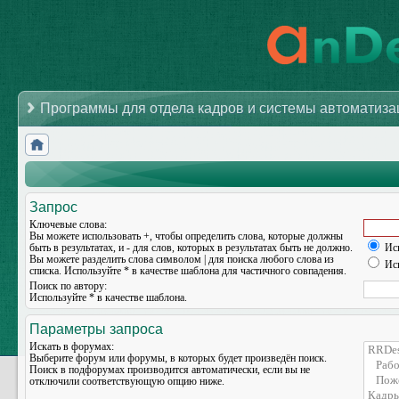
Программы для отдела кадров и системы автоматиз
Запрос
Ключевые слова:
Вы можете использовать
+
, чтобы определить слова, которые должны
быть в результатах, и
-
для слов, которых в результатах быть не должно.
Иск
Вы можете разделить слова символом
|
для поиска любого слова из
Иск
списка. Используйте
*
в качестве шаблона для частичного совпадения.
Поиск по автору:
Используйте * в качестве шаблона.
Параметры запроса
Искать в форумах:
Выберите форум или форумы, в которых будет произведён поиск.
Поиск в подфорумах производится автоматически, если вы не
отключили соответствующую опцию ниже.