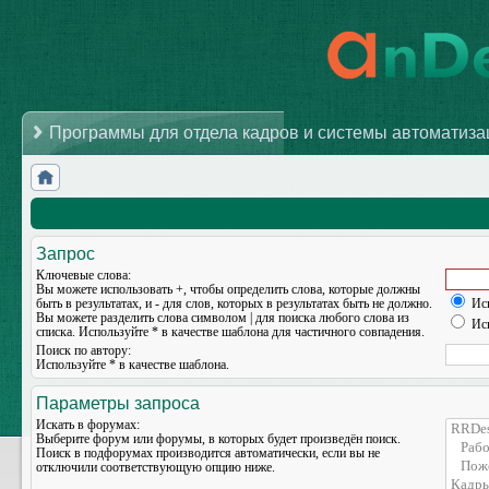
Программы для отдела кадров и системы автоматиз
Запрос
Ключевые слова:
Вы можете использовать
+
, чтобы определить слова, которые должны
быть в результатах, и
-
для слов, которых в результатах быть не должно.
Иск
Вы можете разделить слова символом
|
для поиска любого слова из
Иск
списка. Используйте
*
в качестве шаблона для частичного совпадения.
Поиск по автору:
Используйте * в качестве шаблона.
Параметры запроса
Искать в форумах:
Выберите форум или форумы, в которых будет произведён поиск.
Поиск в подфорумах производится автоматически, если вы не
отключили соответствующую опцию ниже.