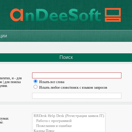
ации
Поиск
льтатах, и
-
для
ом
|
для поиска
Искать все слова
ения.
Искать любое слово/поиск с языком запросов
орумах
же.