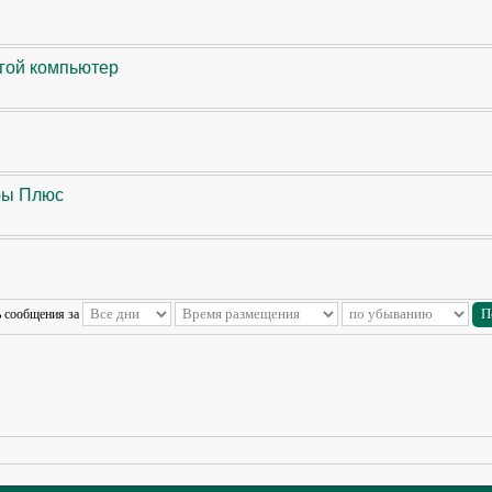
угой компьютер
ры Плюс
ь сообщения за