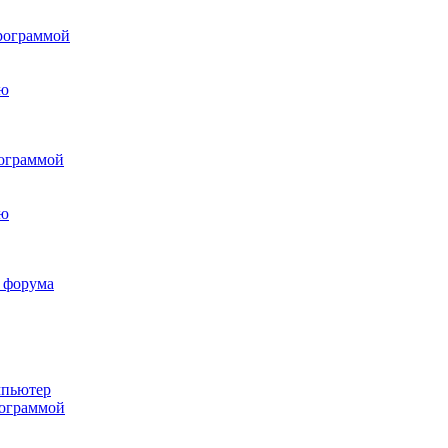
программой
рограммой
и форума
мпьютер
рограммой