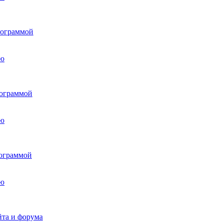
рограммой
рограммой
рограммой
йта и форума