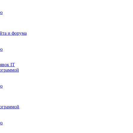
йта и форума
явок IT
рограммой
рограммой