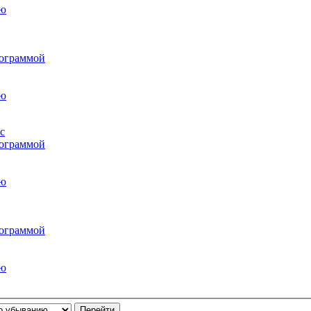
рограммой
с
рограммой
рограммой