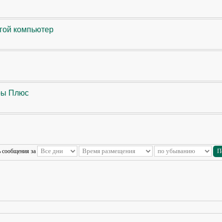
угой компьютер
ры Плюс
ь сообщения за