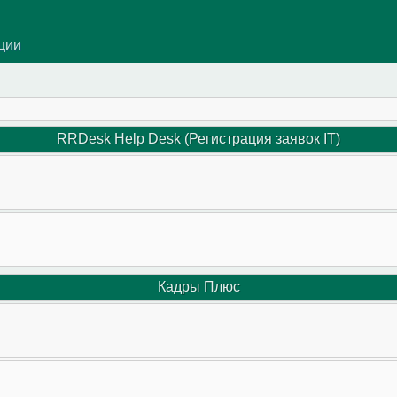
ации
RRDesk Help Desk (Регистрация заявок IT)
Кадры Плюс