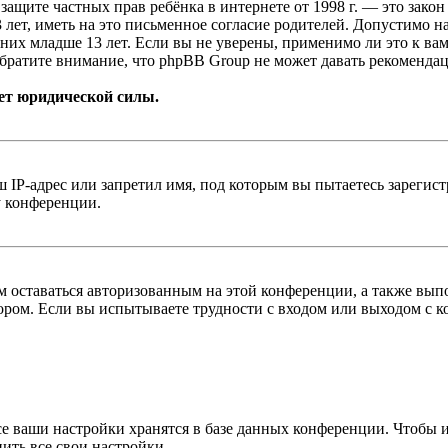
т о защите частных прав ребёнка в интернете от 1998 г. — это з
ет, иметь на это письменное согласие родителей. Допустимо н
х младше 13 лет. Если вы не уверены, применимо ли это к вам
братите внимание, что phpBB Group не может давать рекомендац
ет юридической силы.
IP-адрес или запретил имя, под которым вы пытаетесь зарегис
у конференции.
вам оставаться авторизованным на этой конференции, а также в
ром. Если вы испытываете трудности с входом или выходом с ко
се ваши настройки хранятся в базе данных конференции. Чтобы 
ить все свои настройки.