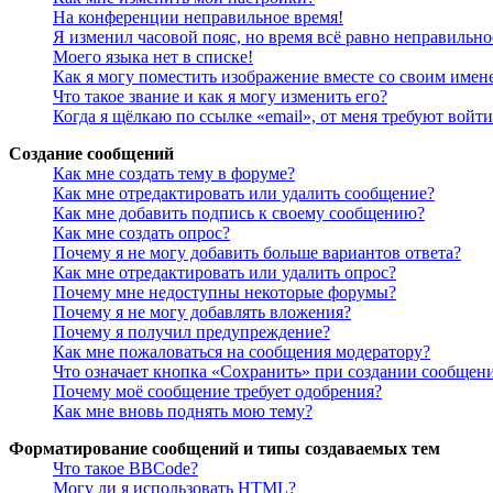
На конференции неправильное время!
Я изменил часовой пояс, но время всё равно неправильно
Моего языка нет в списке!
Как я могу поместить изображение вместе со своим имен
Что такое звание и как я могу изменить его?
Когда я щёлкаю по ссылке «email», от меня требуют войт
Создание сообщений
Как мне создать тему в форуме?
Как мне отредактировать или удалить сообщение?
Как мне добавить подпись к своему сообщению?
Как мне создать опрос?
Почему я не могу добавить больше вариантов ответа?
Как мне отредактировать или удалить опрос?
Почему мне недоступны некоторые форумы?
Почему я не могу добавлять вложения?
Почему я получил предупреждение?
Как мне пожаловаться на сообщения модератору?
Что означает кнопка «Сохранить» при создании сообщен
Почему моё сообщение требует одобрения?
Как мне вновь поднять мою тему?
Форматирование сообщений и типы создаваемых тем
Что такое BBCode?
Могу ли я использовать HTML?