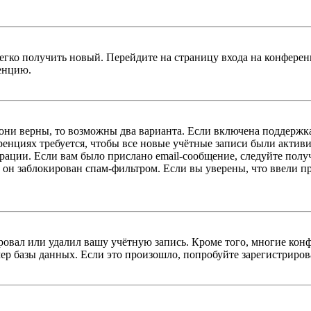
легко получить новый. Перейдите на страницу входа на конфер
енцию.
 они верны, то возможны два варианта. Если включена поддержка
енциях требуется, чтобы все новые учётные записи были актив
трации. Если вам было прислано email-сообщение, следуйте пол
 он заблокирован спам-фильтром. Если вы уверены, что ввели пр
овал или удалил вашу учётную запись. Кроме того, многие кон
р базы данных. Если это произошло, попробуйте зарегистрироват