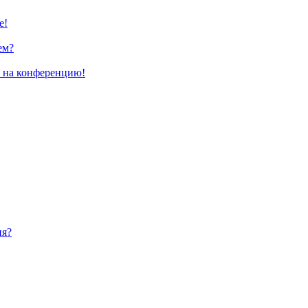
е!
ем?
и на конференцию!
ия?