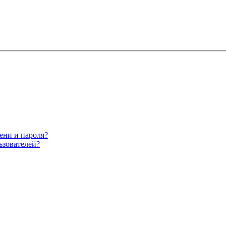
ени и пароля?
ьзователей?