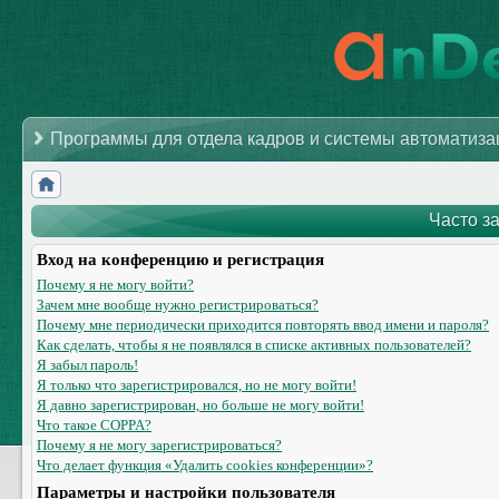
Программы для отдела кадров и системы автоматиз
Часто з
Вход на конференцию и регистрация
Почему я не могу войти?
Зачем мне вообще нужно регистрироваться?
Почему мне периодически приходится повторять ввод имени и пароля?
Как сделать, чтобы я не появлялся в списке активных пользователей?
Я забыл пароль!
Я только что зарегистрировался, но не могу войти!
Я давно зарегистрирован, но больше не могу войти!
Что такое COPPA?
Почему я не могу зарегистрироваться?
Что делает функция «Удалить cookies конференции»?
Параметры и настройки пользователя