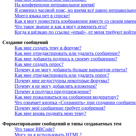
На конференции неправильное время!
Я изменил часовой пояс, но время всё равно неправильно
Моего языка нет в списке!
Как я могу поместить изображение вместе со своим имен
Что такое звание и как я могу изменить его?
Когда я щёлкаю по ссылке «email», от меня требуют войт
Создание сообщений
Как мне создать тему в форуме?
Как мне отредактировать или удалить сообщение?
Как мне добавить подпись к своему сообщению?
Как мне создать опрос?
Почему я не могу добавить больше вариантов ответа?
Как мне отредактировать или удалить опрос?
Почему мне недоступны некоторые форумы?
Почему я не могу добавлять вложения?
Почему я получил предупреждение?
Как мне пожаловаться на сообщения модератору?
Что означает кнопка «Сохранить» при создании сообщен
Почему моё сообщение требует одобрения?
Как мне вновь поднять мою тему?
Форматирование сообщений и типы создаваемых тем
Что такое BBCode?
Могу ли я использовать HTML?