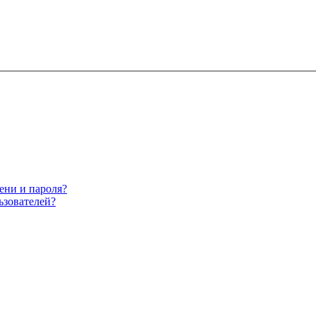
ени и пароля?
ьзователей?