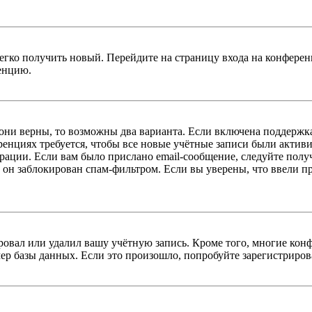
легко получить новый. Перейдите на страницу входа на конфер
енцию.
 они верны, то возможны два варианта. Если включена поддержка
енциях требуется, чтобы все новые учётные записи были актив
трации. Если вам было прислано email-сообщение, следуйте пол
 он заблокирован спам-фильтром. Если вы уверены, что ввели пр
овал или удалил вашу учётную запись. Кроме того, многие кон
р базы данных. Если это произошло, попробуйте зарегистрироват