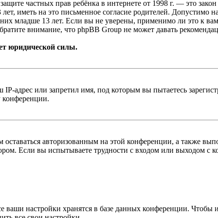
т о защите частных прав ребёнка в интернете от 1998 г. — это з
ет, иметь на это письменное согласие родителей. Допустимо н
х младше 13 лет. Если вы не уверены, применимо ли это к вам
братите внимание, что phpBB Group не может давать рекомендац
ет юридической силы.
IP-адрес или запретил имя, под которым вы пытаетесь зарегис
у конференции.
вам оставаться авторизованным на этой конференции, а также в
ром. Если вы испытываете трудности с входом или выходом с ко
се ваши настройки хранятся в базе данных конференции. Чтобы 
ить все свои настройки.