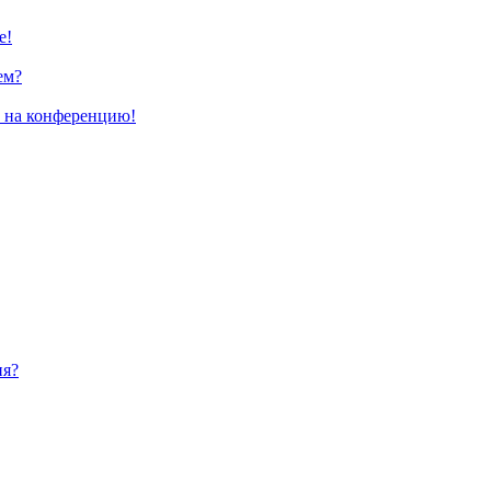
е!
ем?
и на конференцию!
ия?