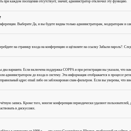
ть при каждом посещении
отсутствует, значит, администратор отключил эту функцию.
?
онференции
. Выберите
Да
, и вы будете видны только администраторам, модераторам и с
Перейдите на страницу входа на конференцию и щёлкните на ссылку
Забыли пароль?
. Сле
ны два варианта. Если включена поддержка COPPA и при регистрации вы указали, что в
или администратором до входа в систему. Эта информация отображается в процессе рег
еправильный адрес email либо он заблокирован спам-фильтром. Если вы уверены, что вве
учётную запись. Кроме того, многие конференции периодически удаляют пользователей
аствовать в дискуссиях.