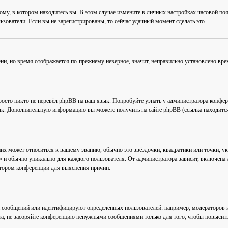
му, в котором находитесь вы. В этом случае измените в личных настройках часовой пояс 
ьзователи. Если вы не зарегистрированы, то сейчас удачный момент сделать это.
ени, но время отображается по-прежнему неверное, значит, неправильно установлено вр
осто никто не перевёл phpBB на ваш язык. Попробуйте узнать у администратора конфер
зык. Дополнительную информацию вы можете получить на сайте phpBB (ссылка находится
их может относиться к вашему званию, обычно это звёздочки, квадратики или точки, ук
 и обычно уникально для каждого пользователя. От администратора зависит, включена ли
атором конференции для выяснения причин.
 сообщений или идентифицируют определённых пользователей: например, модераторов
та, не засоряйте конференцию ненужными сообщениями только для того, чтобы повысить