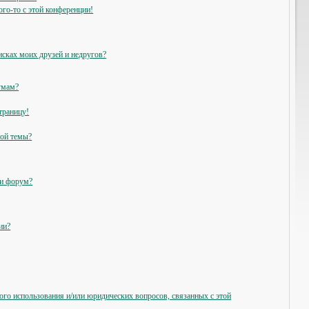
ого-то с этой конференции!
исках моих друзей и недругов?
умам?
траницу!
ной темы?
ли форум?
ии?
ого использования и/или юридических вопросов, связанных с этой