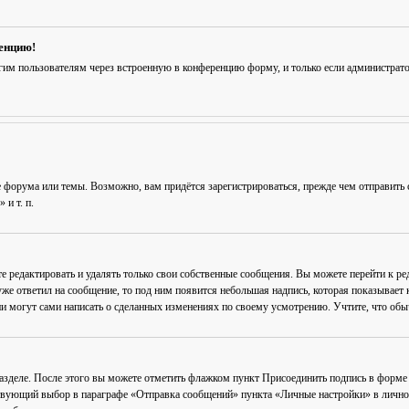
ренцию!
гим пользователям через встроенную в конференцию форму, и только если администрат
 форума или темы. Возможно, вам придётся зарегистрироваться, прежде чем отправить 
и т. п.
е редактировать и удалять только свои собственные сообщения. Вы можете перейти к р
уже ответил на сообщение, то под ним появится небольшая надпись, которая показывает к
и могут сами написать о сделанных изменениях по своему усмотрению. Учтите, что обычн
разделе. После этого вы можете отметить флажком пункт
Присоединить подпись
в форме 
вующий выбор в параграфе «Отправка сообщений» пункта «Личные настройки» в личном 