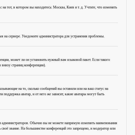
на тот, в котором вы находитесь: Москва, Киев и т. д. Учтите, что изменять
емя на сервере. Уведомите администратора для устранения проблемы.
енции, может ли он установить нужный вам языковой пакет. Если такого
 внизу страниц конференции).
азывающие на то, сколько сообщений вы оставили или на ваш статус на
 поддержка аватар, и от него же зависит, какие аватары могут быть
 и администраторов. Обычно вы не можете напрямую изменять наименования
 своё звание. На большинстве конференций это запрещено, и модератор или