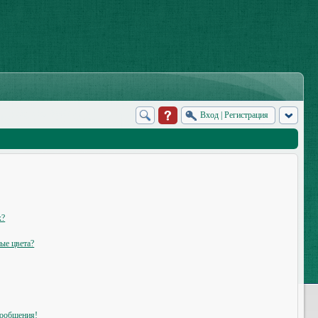
Вход
|
Регистрация
х?
ые цвета?
сообщения!