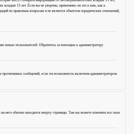
в, которые могут собирать информацию от несовершеннолетних младше 13 лет,
х младше 13 лет. Если вы не уверены, применимо ли это к вам, как к
ндаций по правовым вопросам и не является объектом юридических отношений,
цию новых пользователей. Обратитесь за помощью к администратору
ние прочитанных сообщений, если эта возможность включена администратором.
а на него обычно находится вверху страницы. Там вы можете изменить все свои