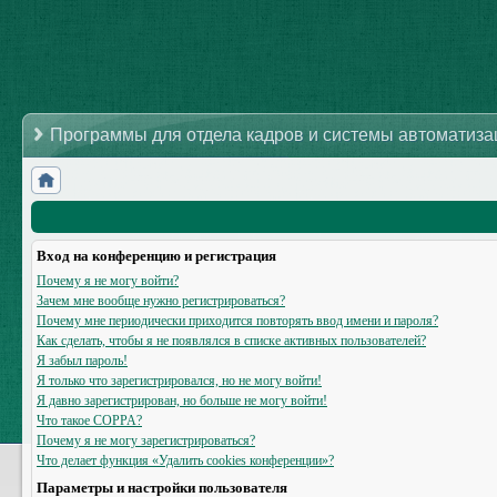
Программы для отдела кадров и системы автоматиз
Вход на конференцию и регистрация
Почему я не могу войти?
Зачем мне вообще нужно регистрироваться?
Почему мне периодически приходится повторять ввод имени и пароля?
Как сделать, чтобы я не появлялся в списке активных пользователей?
Я забыл пароль!
Я только что зарегистрировался, но не могу войти!
Я давно зарегистрирован, но больше не могу войти!
Что такое COPPA?
Почему я не могу зарегистрироваться?
Что делает функция «Удалить cookies конференции»?
Параметры и настройки пользователя