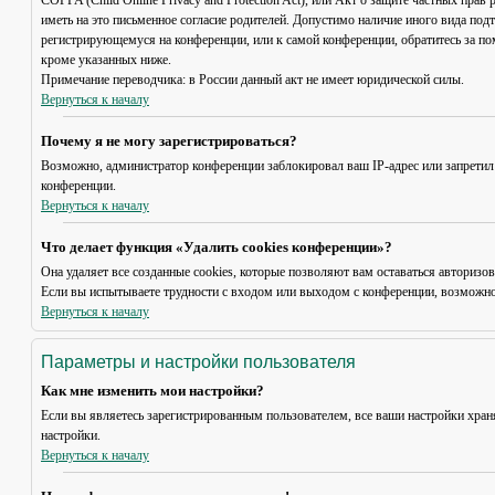
COPPA (Child Online Privacy and Protection Act), или Акт о защите частных пр
иметь на это письменное согласие родителей. Допустимо наличие иного вида под
регистрирующемуся на конференции, или к самой конференции, обратитесь за п
кроме указанных ниже.
Примечание переводчика: в России данный акт не имеет юридической силы.
Вернуться к началу
Почему я не могу зарегистрироваться?
Возможно, администратор конференции заблокировал ваш IP-адрес или запретил
конференции.
Вернуться к началу
Что делает функция «Удалить cookies конференции»?
Она удаляет все созданные cookies, которые позволяют вам оставаться авториз
Если вы испытываете трудности с входом или выходом с конференции, возможно,
Вернуться к началу
Параметры и настройки пользователя
Как мне изменить мои настройки?
Если вы являетесь зарегистрированным пользователем, все ваши настройки хран
настройки.
Вернуться к началу