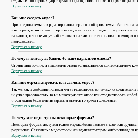
отдельных сообщениях, убрав флажок
Присоединить подпись
в форме отправки 
Вернуться к началу
Как мне создать опрос?
При создании темы или редактировании первого сообщения темы щёлкните на з
или формы, то вы не имеете прав на создание опросов. Задайте тему и как мини
вариантов, которые могут выбрать пользователи при голосовании, с помощью опц
проголосовали.
Вернуться к началу
Почему я не могу добавить больше вариантов ответа?
Ограничение количества вариантов ответа устанавливается администратором кон
Вернуться к началу
Как мне отредактировать или удалить опрос?
Так же, как и сообщения, опросы могут редактироваться только их создателями,
не успел проголосовать, то вы можете удалить опрос или отредактировать любой 
чтобы нельзя было менять варианты ответов во время голосования.
Вернуться к началу
Почему мне недоступны некоторые форумы?
Некоторые форумы доступны только определённым пользователям или группам по
разрешение. Свяжитесь с модератором или администратором конференции для по
Вернуться к началу