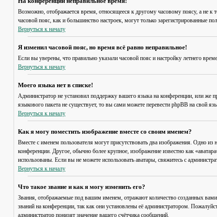
На конференции неправильное время!
Возможно, отображается время, относящееся к другому часовому поясу, а не к то
часовой пояс, как и большинство настроек, могут только зарегистрированные пол
Вернуться к началу
Я изменил часовой пояс, но время всё равно неправильное!
Если вы уверены, что правильно указали часовой пояс и настройку летнего врем
Вернуться к началу
Моего языка нет в списке!
Администратор не установил поддержку вашего языка на конференции, или же пр
языкового пакета не существует, то вы сами можете перевести phpBB на свой я
Вернуться к началу
Как я могу поместить изображение вместе со своим именем?
Вместе с именем пользователя могут присутствовать два изображения. Одно из н
конференции. Другое, обычно более крупное, изображение известно как «аватара»
использованы. Если вы не можете использовать аватары, свяжитесь с администр
Вернуться к началу
Что такое звание и как я могу изменить его?
Звания, отображаемые под вашим именем, отражают количество созданных вами
званий на конференции, так как они установлены её администратором. Пожалуйс
администратор понизят значение вашего счётчика сообщений.