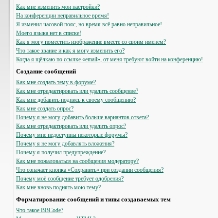
Как мне изменить мои настройки?
На конференции неправильное время!
Я изменил часовой пояс, но время всё равно неправильное!
Моего языка нет в списке!
Как я могу поместить изображение вместе со своим именем?
Что такое звание и как я могу изменить его?
Когда я щёлкаю по ссылке «email», от меня требуют войти на конференцию!
Создание сообщений
Как мне создать тему в форуме?
Как мне отредактировать или удалить сообщение?
Как мне добавить подпись к своему сообщению?
Как мне создать опрос?
Почему я не могу добавить больше вариантов ответа?
Как мне отредактировать или удалить опрос?
Почему мне недоступны некоторые форумы?
Почему я не могу добавлять вложения?
Почему я получил предупреждение?
Как мне пожаловаться на сообщения модератору?
Что означает кнопка «Сохранить» при создании сообщения?
Почему моё сообщение требует одобрения?
Как мне вновь поднять мою тему?
Форматирование сообщений и типы создаваемых тем
Что такое BBCode?