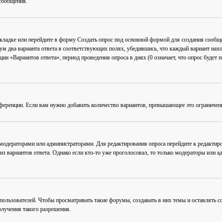
сообщения.
акладке или перейдите в форму
Создать опрос
под основной формой для создания сообщен
мум два варианта ответа в соответствующих полях, убедившись, что каждый вариант нахо
ии «Вариантов ответа», период проведения опроса в днях (0 означает, что опрос будет 
ференции. Если вам нужно добавить количество вариантов, превышающее это ограничен
 модераторами или администраторами. Для редактирования опроса перейдите к редактиро
из вариантов ответа. Однако если кто-то уже проголосовал, то только модераторы или а
льзователей. Чтобы просматривать такие форумы, создавать в них темы и оставлять со
лучения такого разрешения.