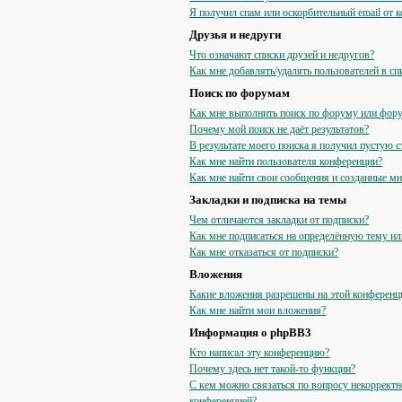
Я получил спам или оскорбительный email от к
Друзья и недруги
Что означают списки друзей и недругов?
Как мне добавлять/удалять пользователей в сп
Поиск по форумам
Как мне выполнить поиск по форуму или фор
Почему мой поиск не даёт результатов?
В результате моего поиска я получил пустую с
Как мне найти пользователя конференции?
Как мне найти свои сообщения и созданные м
Закладки и подписка на темы
Чем отличаются закладки от подписки?
Как мне подписаться на определённую тему и
Как мне отказаться от подписки?
Вложения
Какие вложения разрешены на этой конференц
Как мне найти мои вложения?
Информация о phpBB3
Кто написал эту конференцию?
Почему здесь нет такой-то функции?
С кем можно связаться по вопросу некорректн
конференцией?