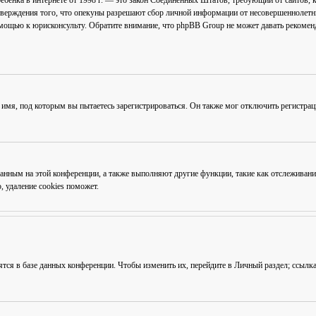
ав ребёнка в интернете от 1998 г. — это закон Соединённых Штатов, требующий от сайто
тверждения того, что опекуны разрешают сбор личной информации от несовершеннолетни
омощью к юрисконсульту. Обратите внимание, что phpBB Group не может давать рекоме
 имя, под которым вы пытаетесь зарегистрироваться. Он также мог отключить регистра
ованным на этой конференции, а также выполняют другие функции, такие как отслежива
 удаление cookies поможет.
ятся в базе данных конференции. Чтобы изменить их, перейдите в
Личный раздел
; ссылк