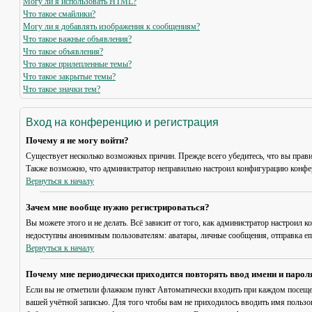
Могу ли я использовать HTML?
Что такое смайлики?
Могу ли я добавлять изображения к сообщениям?
Что такое важные объявления?
Что такое объявления?
Что такое прилепленные темы?
Что такое закрытые темы?
Что такое значки тем?
Вход на конференцию и регистрация
Почему я не могу войти?
Существует несколько возможных причин. Прежде всего убедитесь, что вы прави
Также возможно, что администратор неправильно настроил конфигурацию конфер
Вернуться к началу
Зачем мне вообще нужно регистрироваться?
Вы можете этого и не делать. Всё зависит от того, как администратор настроил
недоступны анонимным пользователям: аватары, личные сообщения, отправка email
Вернуться к началу
Почему мне периодически приходится повторять ввод имени и парол
Если вы не отметили флажком пункт
Автоматически входить при каждом посещ
вашей учётной записью. Для того чтобы вам не приходилось вводить имя пользо