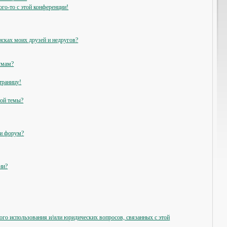
ого-то с этой конференции!
исках моих друзей и недругов?
умам?
траницу!
ной темы?
ли форум?
ии?
ого использования и/или юридических вопросов, связанных с этой