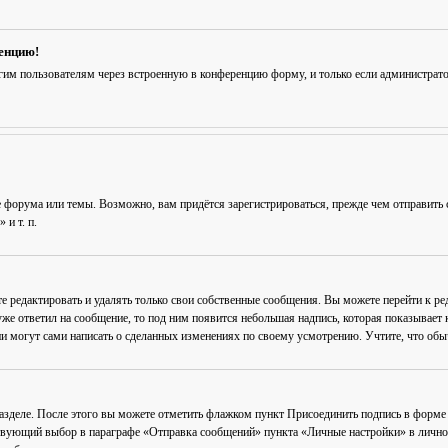
ренцию!
гим пользователям через встроенную в конференцию форму, и только если администрат
 форума или темы. Возможно, вам придётся зарегистрироваться, прежде чем отправить 
и т. п.
е редактировать и удалять только свои собственные сообщения. Вы можете перейти к р
уже ответил на сообщение, то под ним появится небольшая надпись, которая показывает к
и могут сами написать о сделанных изменениях по своему усмотрению. Учтите, что обычн
разделе. После этого вы можете отметить флажком пункт
Присоединить подпись
в форме 
вующий выбор в параграфе «Отправка сообщений» пункта «Личные настройки» в личном 