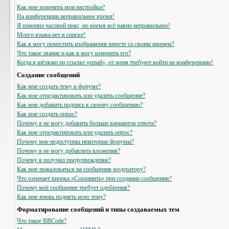
Как мне изменить мои настройки?
На конференции неправильное время!
Я изменил часовой пояс, но время всё равно неправильное!
Моего языка нет в списке!
Как я могу поместить изображение вместе со своим именем?
Что такое звание и как я могу изменить его?
Когда я щёлкаю по ссылке «email», от меня требуют войти на конференцию!
Создание сообщений
Как мне создать тему в форуме?
Как мне отредактировать или удалить сообщение?
Как мне добавить подпись к своему сообщению?
Как мне создать опрос?
Почему я не могу добавить больше вариантов ответа?
Как мне отредактировать или удалить опрос?
Почему мне недоступны некоторые форумы?
Почему я не могу добавлять вложения?
Почему я получил предупреждение?
Как мне пожаловаться на сообщения модератору?
Что означает кнопка «Сохранить» при создании сообщения?
Почему моё сообщение требует одобрения?
Как мне вновь поднять мою тему?
Форматирование сообщений и типы создаваемых тем
Что такое BBCode?