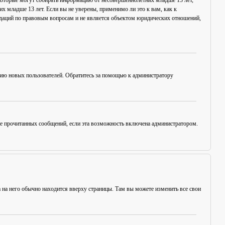
в, которые могут собирать информацию от несовершеннолетних младше 13 лет,
х младше 13 лет. Если вы не уверены, применимо ли это к вам, как к
ндаций по правовым вопросам и не является объектом юридических отношений,
цию новых пользователей. Обратитесь за помощью к администратору
ние прочитанных сообщений, если эта возможность включена администратором.
а на него обычно находится вверху страницы. Там вы можете изменить все свои