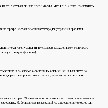
на тот, в котором вы находитесь: Москва, Киев и т. д. Учтите, что изменять
емя на сервере. Уведомите администратора для устранения проблемы.
енции, может ли он установить нужный вам языковой пакет. Если такого
 внизу страниц конференции).
азывающие на то, сколько сообщений вы оставили или на ваш статус на
 поддержка аватар, и от него же зависит, какие аватары могут быть
 и администраторов. Обычно вы не можете напрямую изменять наименования
 своё звание. На большинстве конференций это запрещено, и модератор или