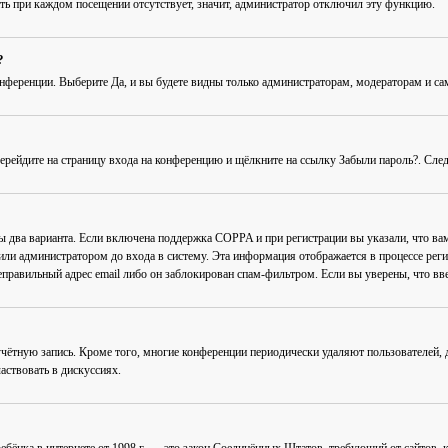
ть при каждом посещении
отсутствует, значит, администратор отключил эту функцию.
?
онференции
. Выберите
Да
, и вы будете видны только администраторам, модераторам и с
Перейдите на страницу входа на конференцию и щёлкните на ссылку
Забыли пароль?
. Сле
ны два варианта. Если включена поддержка COPPA и при регистрации вы указали, что в
или администратором до входа в систему. Эта информация отображается в процессе рег
еправильный адрес email либо он заблокирован спам-фильтром. Если вы уверены, что вве
учётную запись. Кроме того, многие конференции периодически удаляют пользователей
аствовать в дискуссиях.