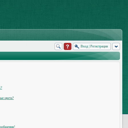
Вход
|
Регистрация
х?
ые цвета?
сообщения!