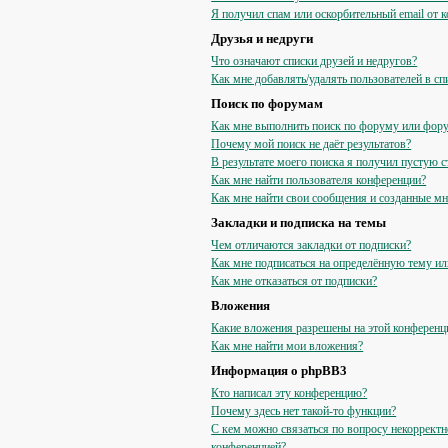
Я получил спам или оскорбительный email от к
Друзья и недруги
Что означают списки друзей и недругов?
Как мне добавлять/удалять пользователей в сп
Поиск по форумам
Как мне выполнить поиск по форуму или фор
Почему мой поиск не даёт результатов?
В результате моего поиска я получил пустую с
Как мне найти пользователя конференции?
Как мне найти свои сообщения и созданные м
Закладки и подписка на темы
Чем отличаются закладки от подписки?
Как мне подписаться на определённую тему и
Как мне отказаться от подписки?
Вложения
Какие вложения разрешены на этой конференц
Как мне найти мои вложения?
Информация о phpBB3
Кто написал эту конференцию?
Почему здесь нет такой-то функции?
С кем можно связаться по вопросу некорректн
конференцией?