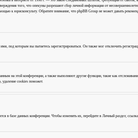
ав ребёнка в интернете от 1998 г. — это закон Соединённых Штатов, требующий от сайто
тверждения того, что опекуны разрешают сбор личной информации от несовершеннолетни
омощью к юрисконсульту. Обратите внимание, что phpBB Group не может давать рекоме
 имя, под которым вы пытаетесь зарегистрироваться. Он также мог отключить регистра
ованным на этой конференции, а также выполняют другие функции, такие как отслежива
 удаление cookies поможет.
ятся в базе данных конференции. Чтобы изменить их, перейдите в
Личный раздел
; ссылк