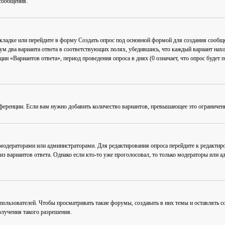
сообщения.
акладке или перейдите в форму
Создать опрос
под основной формой для создания сообщен
мум два варианта ответа в соответствующих полях, убедившись, что каждый вариант нахо
ии «Вариантов ответа», период проведения опроса в днях (0 означает, что опрос будет 
ференции. Если вам нужно добавить количество вариантов, превышающее это ограничен
 модераторами или администраторами. Для редактирования опроса перейдите к редактиро
из вариантов ответа. Однако если кто-то уже проголосовал, то только модераторы или а
льзователей. Чтобы просматривать такие форумы, создавать в них темы и оставлять со
лучения такого разрешения.