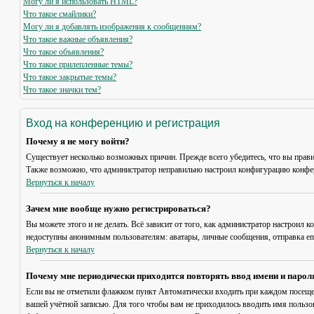
Могу ли я использовать HTML?
Что такое смайлики?
Могу ли я добавлять изображения к сообщениям?
Что такое важные объявления?
Что такое объявления?
Что такое прилепленные темы?
Что такое закрытые темы?
Что такое значки тем?
Вход на конференцию и регистрация
Почему я не могу войти?
Существует несколько возможных причин. Прежде всего убедитесь, что вы прави
Также возможно, что администратор неправильно настроил конфигурацию конфер
Вернуться к началу
Зачем мне вообще нужно регистрироваться?
Вы можете этого и не делать. Всё зависит от того, как администратор настроил
недоступны анонимным пользователям: аватары, личные сообщения, отправка email
Вернуться к началу
Почему мне периодически приходится повторять ввод имени и парол
Если вы не отметили флажком пункт
Автоматически входить при каждом посещ
вашей учётной записью. Для того чтобы вам не приходилось вводить имя пользо