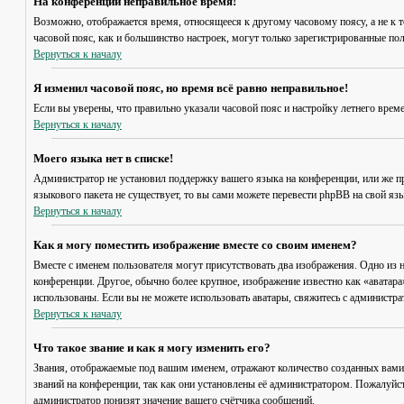
На конференции неправильное время!
Возможно, отображается время, относящееся к другому часовому поясу, а не к то
часовой пояс, как и большинство настроек, могут только зарегистрированные пол
Вернуться к началу
Я изменил часовой пояс, но время всё равно неправильное!
Если вы уверены, что правильно указали часовой пояс и настройку летнего врем
Вернуться к началу
Моего языка нет в списке!
Администратор не установил поддержку вашего языка на конференции, или же пр
языкового пакета не существует, то вы сами можете перевести phpBB на свой я
Вернуться к началу
Как я могу поместить изображение вместе со своим именем?
Вместе с именем пользователя могут присутствовать два изображения. Одно из н
конференции. Другое, обычно более крупное, изображение известно как «аватара»
использованы. Если вы не можете использовать аватары, свяжитесь с администр
Вернуться к началу
Что такое звание и как я могу изменить его?
Звания, отображаемые под вашим именем, отражают количество созданных вами
званий на конференции, так как они установлены её администратором. Пожалуйс
администратор понизят значение вашего счётчика сообщений.