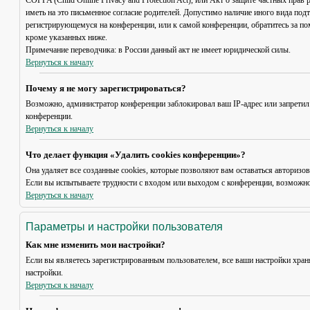
COPPA (Child Online Privacy and Protection Act), или Акт о защите частных пр
иметь на это письменное согласие родителей. Допустимо наличие иного вида под
регистрирующемуся на конференции, или к самой конференции, обратитесь за п
кроме указанных ниже.
Примечание переводчика: в России данный акт не имеет юридической силы.
Вернуться к началу
Почему я не могу зарегистрироваться?
Возможно, администратор конференции заблокировал ваш IP-адрес или запретил
конференции.
Вернуться к началу
Что делает функция «Удалить cookies конференции»?
Она удаляет все созданные cookies, которые позволяют вам оставаться авториз
Если вы испытываете трудности с входом или выходом с конференции, возможно,
Вернуться к началу
Параметры и настройки пользователя
Как мне изменить мои настройки?
Если вы являетесь зарегистрированным пользователем, все ваши настройки хран
настройки.
Вернуться к началу