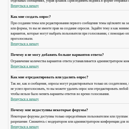
отдельных сообщениях, убрав флажок
Присоединить подпись
в форме отправки 
Вернуться к началу
Как мне создать опрос?
При создании темы или редактировании первого сообщения темы щёлкните на з
или формы, то вы не имеете прав на создание опросов. Задайте тему и как мини
вариантов, которые могут выбрать пользователи при голосовании, с помощью опц
проголосовали.
Вернуться к началу
Почему я не могу добавить больше вариантов ответа?
Ограничение количества вариантов ответа устанавливается администратором кон
Вернуться к началу
Как мне отредактировать или удалить опрос?
Так же, как и сообщения, опросы могут редактироваться только их создателями,
не успел проголосовать, то вы можете удалить опрос или отредактировать любой 
чтобы нельзя было менять варианты ответов во время голосования.
Вернуться к началу
Почему мне недоступны некоторые форумы?
Некоторые форумы доступны только определённым пользователям или группам по
разрешение. Свяжитесь с модератором или администратором конференции для по
Вернуться к началу