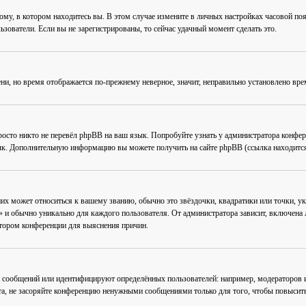
му, в котором находитесь вы. В этом случае измените в личных настройках часовой пояс 
ьзователи. Если вы не зарегистрированы, то сейчас удачный момент сделать это.
ени, но время отображается по-прежнему неверное, значит, неправильно установлено вр
осто никто не перевёл phpBB на ваш язык. Попробуйте узнать у администратора конфер
зык. Дополнительную информацию вы можете получить на сайте phpBB (ссылка находится
их может относиться к вашему званию, обычно это звёздочки, квадратики или точки, ук
 и обычно уникально для каждого пользователя. От администратора зависит, включена ли
атором конференции для выяснения причин.
 сообщений или идентифицируют определённых пользователей: например, модераторов
та, не засоряйте конференцию ненужными сообщениями только для того, чтобы повысить