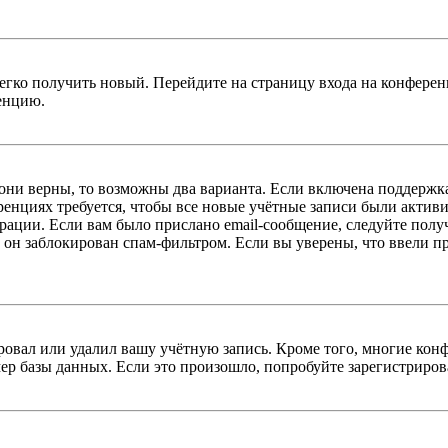
легко получить новый. Перейдите на страницу входа на конфер
енцию.
 они верны, то возможны два варианта. Если включена поддержка
енциях требуется, чтобы все новые учётные записи были актив
трации. Если вам было прислано email-сообщение, следуйте пол
 он заблокирован спам-фильтром. Если вы уверены, что ввели пр
овал или удалил вашу учётную запись. Кроме того, многие кон
р базы данных. Если это произошло, попробуйте зарегистрироват