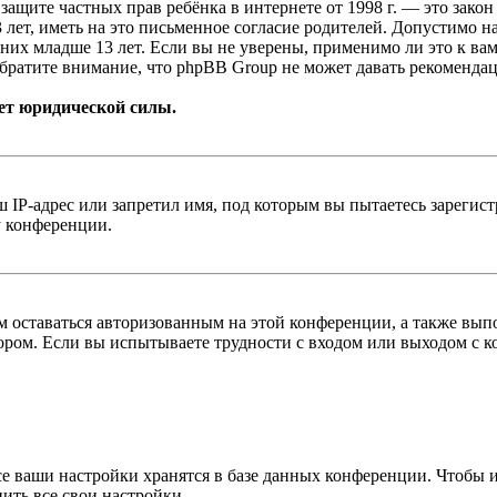
т о защите частных прав ребёнка в интернете от 1998 г. — это з
ет, иметь на это письменное согласие родителей. Допустимо н
х младше 13 лет. Если вы не уверены, применимо ли это к вам
братите внимание, что phpBB Group не может давать рекомендац
ет юридической силы.
IP-адрес или запретил имя, под которым вы пытаетесь зарегис
у конференции.
вам оставаться авторизованным на этой конференции, а также в
ром. Если вы испытываете трудности с входом или выходом с ко
се ваши настройки хранятся в базе данных конференции. Чтобы 
ить все свои настройки.