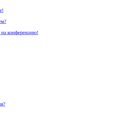
е!
ем?
и на конференцию!
ия?