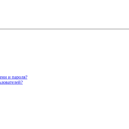
ени и пароля?
ьзователей?