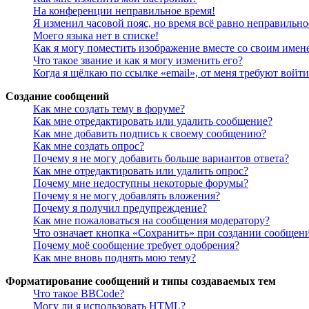
На конференции неправильное время!
Я изменил часовой пояс, но время всё равно неправильно
Моего языка нет в списке!
Как я могу поместить изображение вместе со своим имен
Что такое звание и как я могу изменить его?
Когда я щёлкаю по ссылке «email», от меня требуют войт
Создание сообщений
Как мне создать тему в форуме?
Как мне отредактировать или удалить сообщение?
Как мне добавить подпись к своему сообщению?
Как мне создать опрос?
Почему я не могу добавить больше вариантов ответа?
Как мне отредактировать или удалить опрос?
Почему мне недоступны некоторые форумы?
Почему я не могу добавлять вложения?
Почему я получил предупреждение?
Как мне пожаловаться на сообщения модератору?
Что означает кнопка «Сохранить» при создании сообщен
Почему моё сообщение требует одобрения?
Как мне вновь поднять мою тему?
Форматирование сообщений и типы создаваемых тем
Что такое BBCode?
Могу ли я использовать HTML?