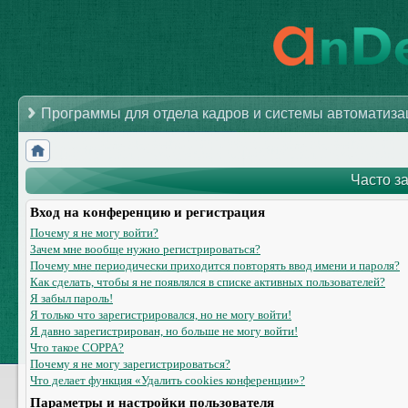
Программы для отдела кадров и системы автоматиз
Часто з
Вход на конференцию и регистрация
Почему я не могу войти?
Зачем мне вообще нужно регистрироваться?
Почему мне периодически приходится повторять ввод имени и пароля?
Как сделать, чтобы я не появлялся в списке активных пользователей?
Я забыл пароль!
Я только что зарегистрировался, но не могу войти!
Я давно зарегистрирован, но больше не могу войти!
Что такое COPPA?
Почему я не могу зарегистрироваться?
Что делает функция «Удалить cookies конференции»?
Параметры и настройки пользователя